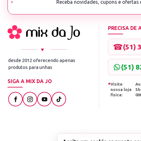
Receba novidades, cupons e ofertas
PRECISA DE
☎
(51) 
♥
desde 2012 oferecendo apenas
(51) 
produtos para unhas
SIGA A MIX DA JO
⌖
Visite
Av.
nossa loja
Sh
fisica:
00
▤
CNPJ
13.851.519/0001-25
|
Uso n