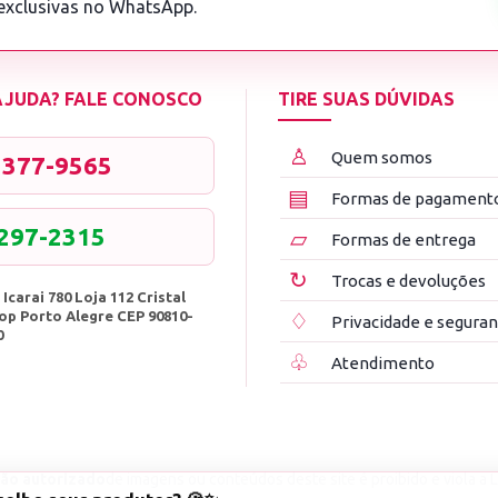
 exclusivas no WhatsApp.
 AJUDA? FALE CONOSCO
TIRE SUAS DÚVIDAS
♙
Quem somos
3377-9565
▤
Formas de pagament
8297-2315
▱
Formas de entrega
↻
Trocas e devoluções
 Icarai 780 Loja 112 Cristal
op Porto Alegre CEP 90810-
♢
Privacidade e segura
0
♧
Atendimento
ão autorizado
de imagens ou conteúdos deste site é proibido e viola a L