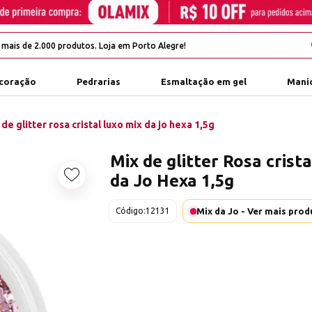
coração
Pedrarias
Esmaltação em gel
Manic
 de glitter rosa cristal luxo mix da jo hexa 1,5g
Mix de glitter Rosa crist
da Jo Hexa 1,5g
Adicionar aos favoritos
Mix da Jo - Ver mais pro
Código:
12131