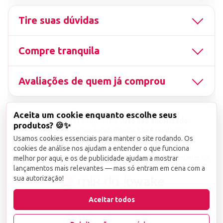
Tire suas dúvidas
Compre tranquila
Avaliações de quem já comprou
Aceita um cookie enquanto escolhe seus
▤
CNPJ
13.851.519/0001-25
Uso não autorizado
produtos? 🍪✨
de imagens ou conteúdos deste site é proibido e
Usamos cookies essenciais para manter o site rodando. Os
viola a Lei de Direitos Autorais nº 9.610/98.
cookies de análise nos ajudam a entender o que funciona
Infrações serão denunciadas diretamente ao órgão competente.
melhor por aqui, e os de publicidade ajudam a mostrar
lançamentos mais relevantes — mas só entram em cena com a
sua autorização!
wake
Aceitar todos