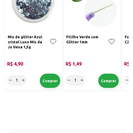
Mix de glitter Azul
Fitilho Verde com
Foil
cristal Luxo Mix da
Glitter 1mm
C2 -
Jo Hexa 1,5g
R$ 4,90
R$ 1,49
R$ 