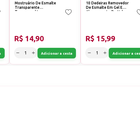
Mostruário De Esmalte
10 Dedeiras Removedor
Transparente
De Esmalte Em Gel E
Transversal Leque
Alongamento De Unhas
R$ 14,90
R$ 15,99
a
Adicionar a cesta
Adicionar a ce