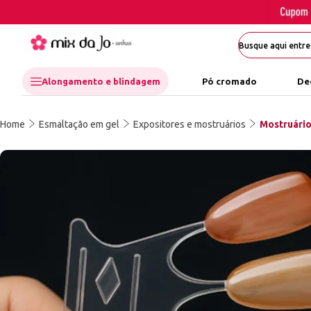
Alongamento e blindagem
Pó cromado
De
Home
Esmaltação em gel
Expositores e mostruários
Mostruário