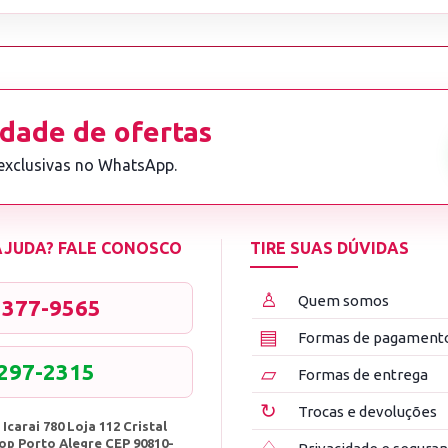
dade de ofertas
 exclusivas no WhatsApp.
 AJUDA? FALE CONOSCO
TIRE SUAS DÚVIDAS
♙
Quem somos
3377-9565
▤
Formas de pagament
8297-2315
▱
Formas de entrega
↻
Trocas e devoluções
 Icarai 780 Loja 112 Cristal
op Porto Alegre CEP 90810-
♢