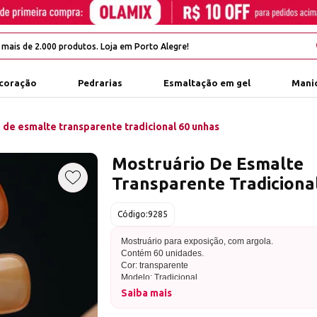
coração
Pedrarias
Esmaltação em gel
Manic
 de esmalte transparente tradicional 60 unhas
Mostruário De Esmalte
Transparente Tradiciona
Adicionar aos favoritos
Código:
9285
Mostruário para exposição, com argola.
Contém 60 unidades.
Cor: transparente
Modelo: Tradicional
Saiba mais