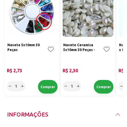
Navete 5x10mm 50
Navete Ceramica
Nave
Peças
5x10mm 50 Peças -
x 8m
R$ 2,73
R$ 2,30
R$ 
INFORMAÇÕES