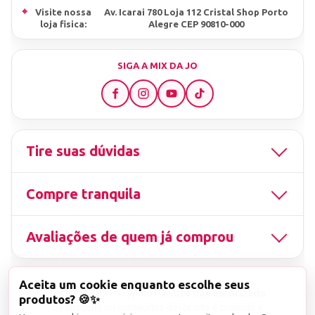
⌖
Visite nossa
Av. Icarai 780 Loja 112 Cristal Shop Porto
loja fisica:
Alegre CEP 90810-000
SIGA A MIX DA JO
Tire suas dúvidas
Compre tranquila
Avaliações de quem já comprou
Aceita um cookie enquanto escolhe seus
▤
CNPJ
13.851.519/0001-25
Uso não autorizado
produtos? 🍪✨
de imagens ou conteúdos deste site é proibido e