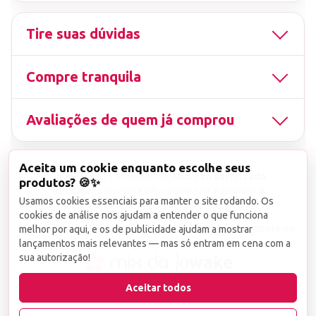
Tire suas dúvidas
Compre tranquila
Avaliações de quem já comprou
Aceita um cookie enquanto escolhe seus
▤
CNPJ
13.851.519/0001-25
Uso não autorizado
produtos? 🍪✨
de imagens ou conteúdos deste site é proibido e
Usamos cookies essenciais para manter o site rodando. Os
viola a Lei de Direitos Autorais nº 9.610/98.
cookies de análise nos ajudam a entender o que funciona
Infrações serão denunciadas diretamente ao órgão competente.
melhor por aqui, e os de publicidade ajudam a mostrar
lançamentos mais relevantes — mas só entram em cena com a
sua autorização!
wake
Aceitar todos