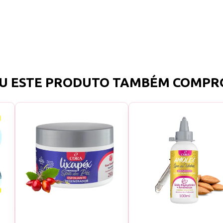
Com o Óleo Finalizador para Spa dos Pés c
da Cora Cosméticos, seus pés serão envolv
de hidratação e cuidado, finalizando o ritua
toque de luxo e regeneração. Dê aos seus p
que eles merecem!
U ESTE PRODUTO TAMBÉM COMPR