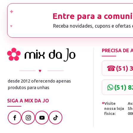
Entre para a comuni
Receba novidades, cupons e ofertas
PRECISA DE
☎
(51) 
♥
desde 2012 oferecendo apenas
(51) 
produtos para unhas
SIGA A MIX DA JO
⌖
Visite
Av.
nossa loja
Sh
fisica:
00