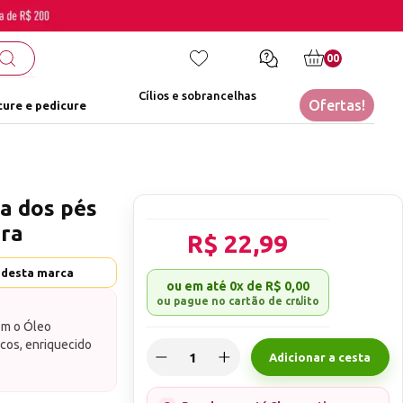
00
Cílios e sobrancelhas
Ofertas!
ure e pedicure
pa dos pés
ra
R$ 22,99
 desta marca
ou em até
0x
de
R$ 0,00
com o Óleo
cos, enriquecido
Adicionar a cesta
Este óleo foi
uma hidratação
nto do Spa dos Pés