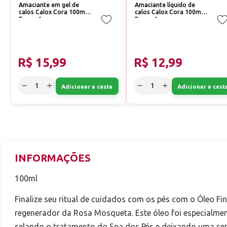
Amaciante em gel de
Amaciante líquido de
calos Calox Cora 100ml
calos Calox Cora 100ml
Passo 1
Passo 1
R$ 15,99
R$ 12,99
Adicionar a cesta
Adicionar a cest
INFORMAÇÕES
100ml
Finalize seu ritual de cuidados com os pés com o Óleo 
regenerador da Rosa Mosqueta. Este óleo foi especialme
selando o tratamento do Spa dos Pés e deixando uma se