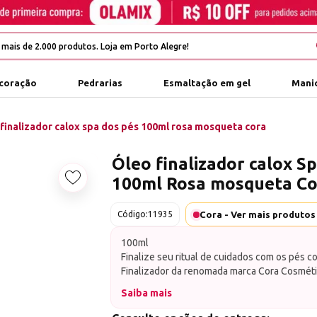
coração
Pedrarias
Esmaltação em gel
Manic
finalizador calox spa dos pés 100ml rosa mosqueta cora
Óleo finalizador calox S
100ml Rosa mosqueta Co
Adicionar aos favoritos
Cora - Ver mais produtos
Código:
11935
100ml
Finalize seu ritual de cuidados com os pés 
Finalizador da renomada marca Cora Cosméti
com o poder regenerador da Rosa Mosqueta. 
Saiba mais
especialmente formulado para proporcionar 
profunda e revitalização, selando o tratame
Características Principais: