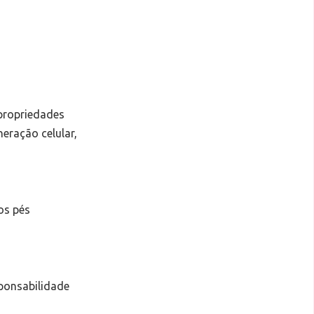
propriedades
eração celular,
os pés
sponsabilidade