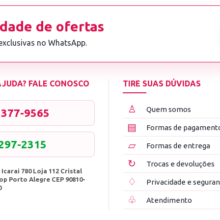
dade de ofertas
 exclusivas no WhatsApp.
 AJUDA? FALE CONOSCO
TIRE SUAS DÚVIDAS
♙
Quem somos
3377-9565
▤
Formas de pagament
8297-2315
▱
Formas de entrega
↻
Trocas e devoluções
 Icarai 780 Loja 112 Cristal
op Porto Alegre CEP 90810-
♢
Privacidade e segura
0
♧
Atendimento