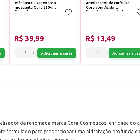
esfoliante Lixapex rosa
Amolecedor de cutículas
mosqueta Cora 250g
Cora com Ácido
Passo 2
Hialurônico + Amêndoas
100ml
R$ 39,99
R$ 13,49
a
Adicionar a cesta
Adicionar a ce
Finalizador da renomada marca Cora Cosméticos, enriquecido 
nte formulado para proporcionar uma hidratação profunda e r
nsação de suavidade e renovação.