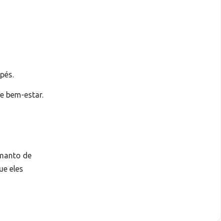
pés.
 bem-estar.
 manto de
ue eles