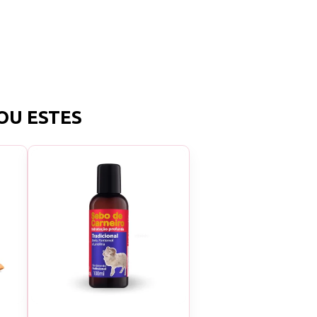
om Rosa Mosqueta
idos em um manto
l de spa com um
és o tratamento
OU ESTES