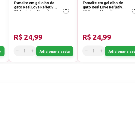
Esmalte em gel olho de
Esmalte em gel olho de
gato Real Love Refletivo
gato Real Love Refletivo
23 Amêndoa Magnético
33 Cereja Magnético
R$ 24,99
R$ 24,99
a
Adicionar a cesta
Adicionar a ce