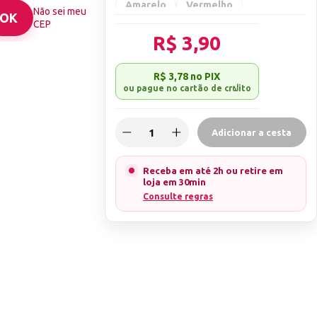
ação de sua
Amarelo
Vermelho
Não sei meu
CEP
a compra.
R$ 3,90
ENDAS.
TO, SEM NOTA,
R$ 3,78
no PIX
EM QUALQUER
ão conferidos no
Adicionar a cesta
 danificados.
Receba em até 2h ou retire em
loja em 30min
Consulte regras