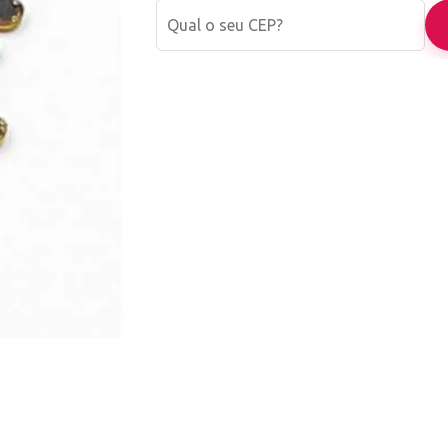
Agilidade na entrega: Controle da moviment
encomenda
Atendimento completo, antes e depois de su
*EMITIMOS NOTAS FISCAIS DE TODAS AS V
*NÃO COMPRE DE QUEM VENDE MAIS BARA
SEM PROCEDÊNCIA E SEM GARANTIA OU S
CONTROLE DO PRODUTO VENDIDO.
Todos os produtos vendidos por nossa loja s
checkout para que você não receba materiais