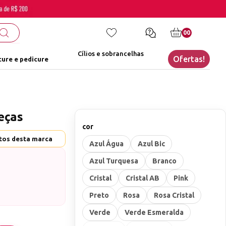
00
Cílios e sobrancelhas
Ofertas!
ure e pedicure
eças
cor
utos desta marca
Azul Água
Azul Bic
Azul Turquesa
Branco
Cristal
Cristal AB
Pink
Preto
Rosa
Rosa Cristal
cado.
em menos de 24h
Verde
Verde Esmeralda