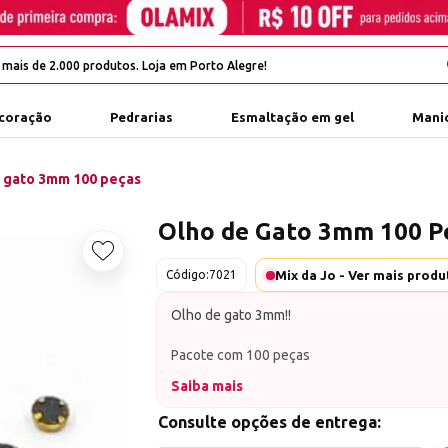
coração
Pedrarias
Esmaltação em gel
Manic
 gato 3mm 100 peças
Olho de Gato 3mm 100 P
Adicionar aos favoritos
Mix da Jo - Ver mais prod
Código:
7021
Olho de gato 3mm!!
Pacote com 100 peças
Saiba mais
Nossa Loja já atua há mais de 10 anos no mer
Agilidade no envio: Enviamos o seu pedido 
Consulte opções de entrega:
úteis