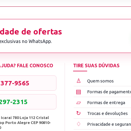
dade de ofertas
 exclusivas no WhatsApp.
 AJUDA? FALE CONOSCO
TIRE SUAS DÚVIDAS
♙
Quem somos
3377-9565
▤
Formas de pagament
8297-2315
▱
Formas de entrega
↻
Trocas e devoluções
 Icarai 780 Loja 112 Cristal
op Porto Alegre CEP 90810-
♢
Privacidade e segura
0