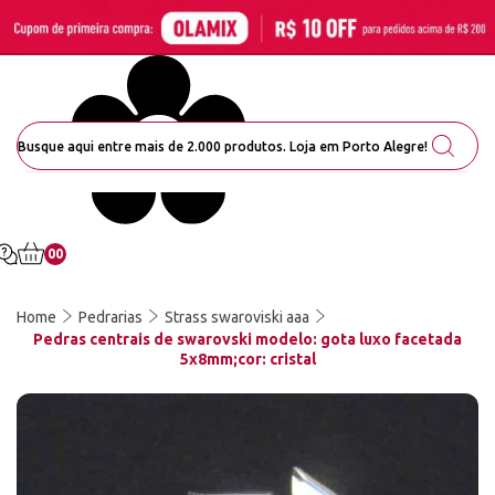
00
Home
Pedrarias
Strass swaroviski aaa
Pedras centrais de swarovski modelo: gota luxo facetada
5x8mm;cor: cristal