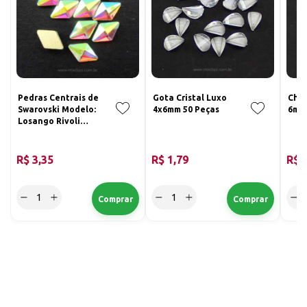
Pedras Centrais de
Gota Cristal Luxo
Chat
Swarovski Modelo:
4x6mm 50 Peças
6mm 
Losango Rivoli
5x8mm;Cor: Furta
Cor
R$ 3,35
R$ 1,79
R$ 