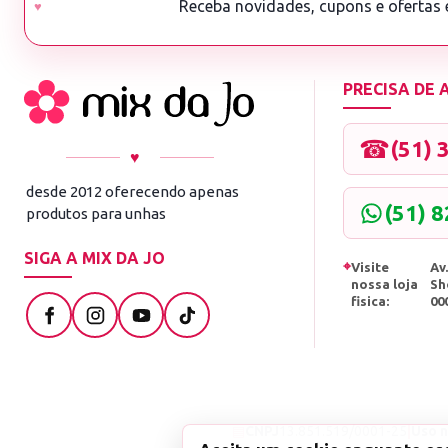
Receba novidades, cupons e ofertas
PRECISA DE
☎
(51) 
♥
desde 2012 oferecendo apenas
(51) 
produtos para unhas
SIGA A MIX DA JO
⌖
Visite
Av.
nossa loja
Sh
fisica:
00
▤
CNPJ
13.851.519/0001-25
|
Uso n