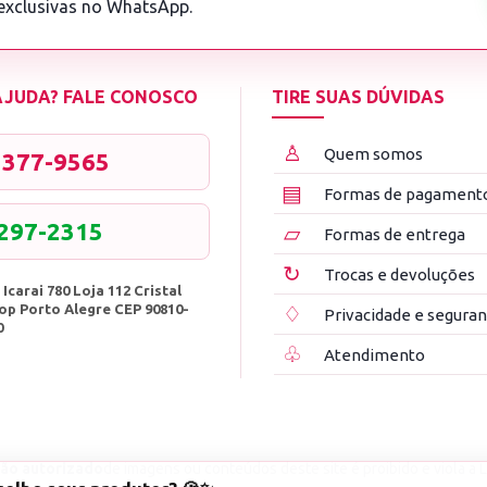
 exclusivas no WhatsApp.
 AJUDA? FALE CONOSCO
TIRE SUAS DÚVIDAS
♙
Quem somos
3377-9565
▤
Formas de pagament
8297-2315
▱
Formas de entrega
↻
Trocas e devoluções
 Icarai 780 Loja 112 Cristal
op Porto Alegre CEP 90810-
♢
Privacidade e segura
0
♧
Atendimento
ão autorizado
de imagens ou conteúdos deste site é proibido e viola a L