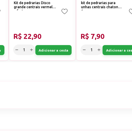
Kit de pedrarias Disco
kit de pedrarias para
grande centrais vermelho
unhas centrais chaton
e furta cor
6mm
R$ 22,90
R$ 7,90
a
Adicionar a cesta
Adicionar a ce