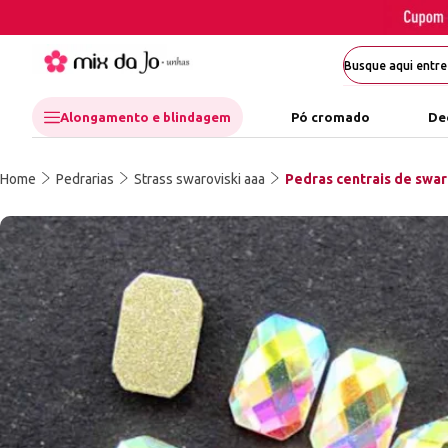
Alongamento e blindagem
Pó cromado
De
Home
Pedrarias
Strass swaroviski aaa
Pedras centrais de swar