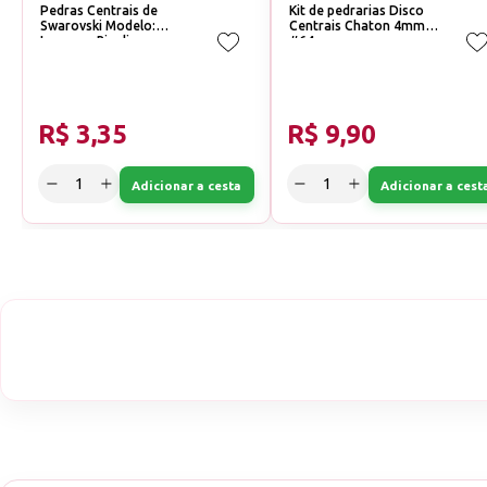
Pedras Centrais de
Kit de pedrarias Disco
Swarovski Modelo:
Centrais Chaton 4mm
Losango Rivoli
#64
5x8mm;Cor: Furta Cor
R$ 3,35
R$ 9,90
Adicionar a cesta
Adicionar a cest