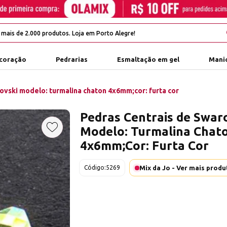
coração
Pedrarias
Esmaltação em gel
Manic
ovski modelo: turmalina chaton 4x6mm;cor: furta cor
Pedras Centrais de Swar
Modelo: Turmalina Chat
Adicionar aos favoritos
4x6mm;Cor: Furta Cor
Mix da Jo - Ver mais prod
Código:
5269