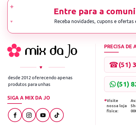
Entre para a comuni
Receba novidades, cupons e ofertas
PRECISA DE
☎
(51) 
♥
desde 2012 oferecendo apenas
(51) 
produtos para unhas
SIGA A MIX DA JO
⌖
Visite
Av.
nossa loja
Sh
fisica:
00