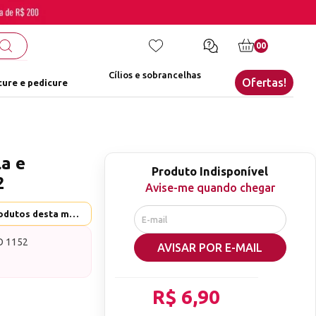
00
Cílios e sobrancelhas
Ofertas!
ure e pedicure
la e
Produto Indisponível
2
Avise-me quando chegar
Helen Color - Ver mais produtos desta marca
O 1152
AVISAR POR E-MAIL
R$ 6,90