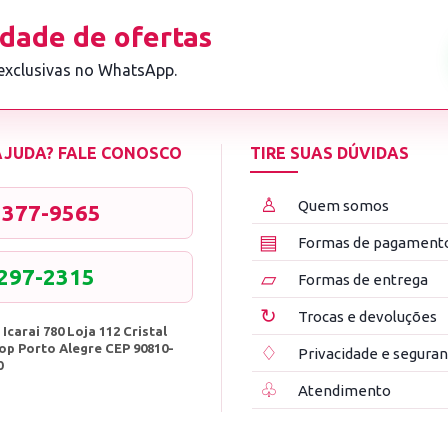
dade de ofertas
 exclusivas no WhatsApp.
 AJUDA? FALE CONOSCO
TIRE SUAS DÚVIDAS
♙
Quem somos
3377-9565
▤
Formas de pagament
8297-2315
▱
Formas de entrega
↻
Trocas e devoluções
 Icarai 780 Loja 112 Cristal
op Porto Alegre CEP 90810-
♢
Privacidade e segura
0
♧
Atendimento