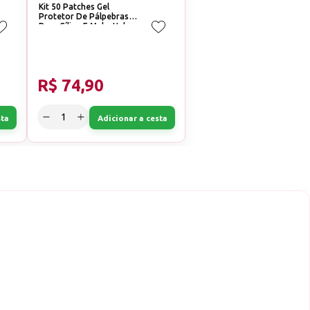
Kit 50 Patches Gel
Protetor De Pálpebras
Para Cílios E Make Helen
Color
R$ 74,90
sta
Adicionar a cesta