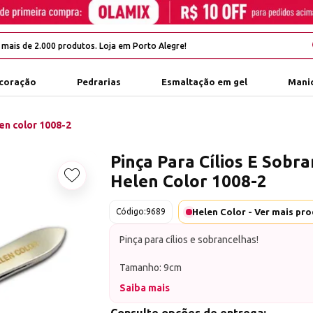
coração
Pedrarias
Esmaltação em gel
Manic
len color 1008-2
Pinça Para Cílios E Sobr
Helen Color 1008-2
Adicionar aos favoritos
Código:
9689
Pinça para cílios e sobrancelhas!
Tamanho: 9cm
Saiba mais