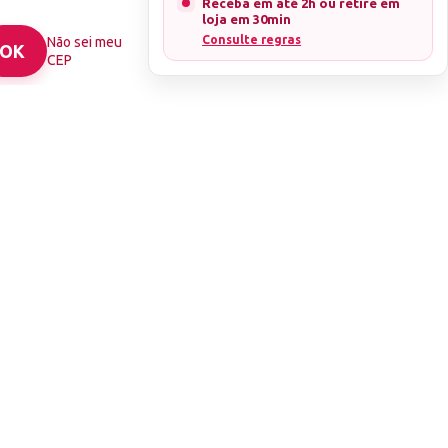
Receba em até 2h ou retire em
loja em 30min
Consulte regras
Não sei meu
CEP