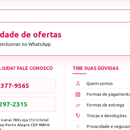
dade de ofertas
 exclusivas no WhatsApp.
 AJUDA? FALE CONOSCO
TIRE SUAS DÚVIDAS
♙
Quem somos
3377-9565
▤
Formas de pagament
8297-2315
▱
Formas de entrega
↻
Trocas e devoluções
 Icarai 780 Loja 112 Cristal
op Porto Alegre CEP 90810-
♢
Privacidade e segura
0