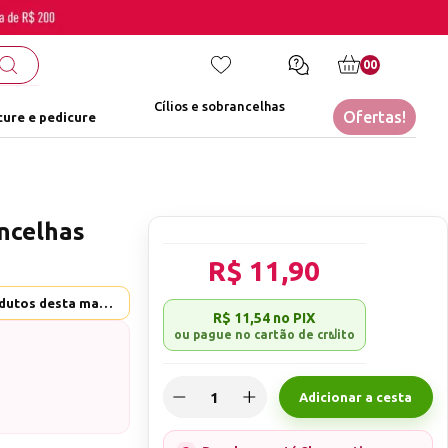
00
Cílios e sobrancelhas
Ofertas!
ure e pedicure
ancelhas
R$ 11,90
Helen Color - Ver mais produtos desta marca
R$ 11,54
no PIX
Adicionar a cesta