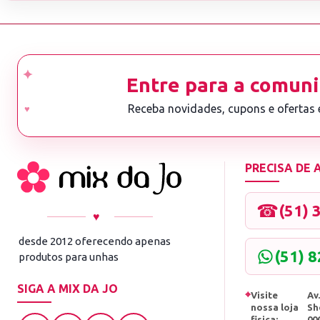
Entre para a comuni
Receba novidades, cupons e ofertas
PRECISA DE
☎
(51) 
♥
desde 2012 oferecendo apenas
(51) 
produtos para unhas
SIGA A MIX DA JO
⌖
Visite
Av.
nossa loja
Sh
fisica:
00