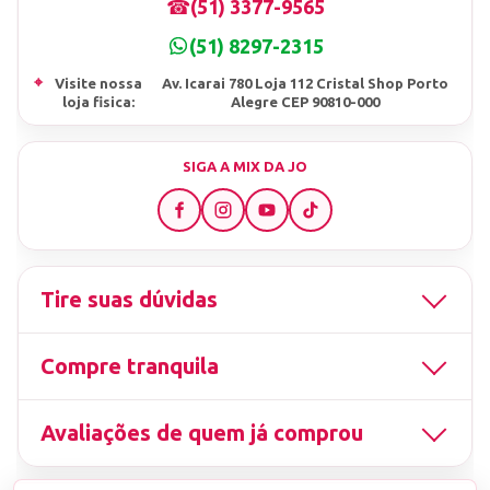
☎
(51) 3377-9565
(51) 8297-2315
⌖
Visite nossa
Av. Icarai 780 Loja 112 Cristal Shop Porto
loja fisica:
Alegre CEP 90810-000
SIGA A MIX DA JO
Tire suas dúvidas
Compre tranquila
Avaliações de quem já comprou