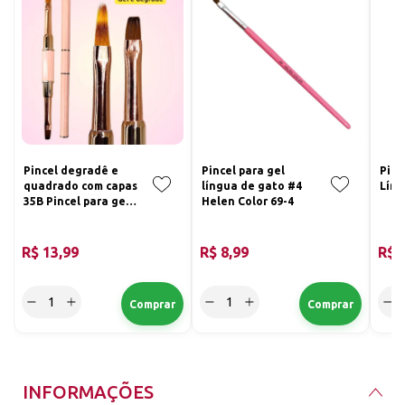
Pincel degradê e
Pincel para gel
Pinc
quadrado com capas
língua de gato #4
Líng
35B Pincel para gel
Helen Color 69-4
e decoração
R$ 13,99
R$ 8,99
R$ 
INFORMAÇÕES