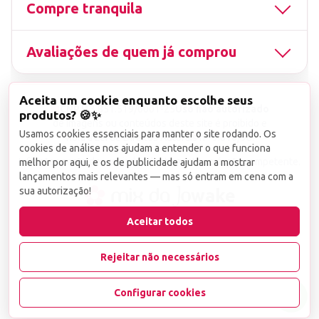
Compre tranquila
Avaliações de quem já comprou
Aceita um cookie enquanto escolhe seus
▤
CNPJ
13.851.519/0001-25
Uso não autorizado
produtos? 🍪✨
de imagens ou conteúdos deste site é proibido e
Usamos cookies essenciais para manter o site rodando. Os
viola a Lei de Direitos Autorais nº 9.610/98.
cookies de análise nos ajudam a entender o que funciona
Infrações serão denunciadas diretamente ao órgão competente.
melhor por aqui, e os de publicidade ajudam a mostrar
lançamentos mais relevantes — mas só entram em cena com a
sua autorização!
wake
Aceitar todos
Rejeitar não necessários
Configurar cookies