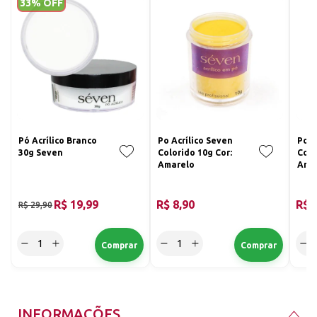
33% OFF
estáveis, que além de fornecerem elevada
durabilidade nas unhas artificiais,
proporcionam não só a realização de
alongamentos, mas também de decorações
3D/4D. ANVISA - PROCESSO Nº:
25351.410147/2022-79
Pó Acrílico Branco
Po Acrílico Seven
Po A
30g Seven
Colorido 10g Cor:
Colo
Amarelo
Ama
R$ 19,99
R$ 8,90
R$ 
R$ 29,90
INFORMAÇÕES