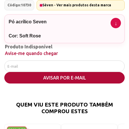
Código:
10730
Séven - Ver mais produtos desta marca
Pó acrílico Seven
Cor: Soft Rose
Quantidade: 30g
Produto Indisponível
Avise-me quando chegar
Fabricados por processos sustentáveis e
100% em solo brasileiro, apresentam as
seguintes propriedades: - aditivo
AVISAR POR E-MAIL
antimicrobiano nanotecnológico - aprovado
no teste de eficácia antimicrobiana - norma
japonesa JIS Z-2801; - processo de
fabricação com um Sistema de Gestão da
QUEM VIU ESTE PRODUTO TAMBÉM
Qualidade certificado ISO 9001:2015 - Bureau
COMPROU ESTES
Veritas Certification; e - composição ideal
para a formação de pérolas perfeitas e