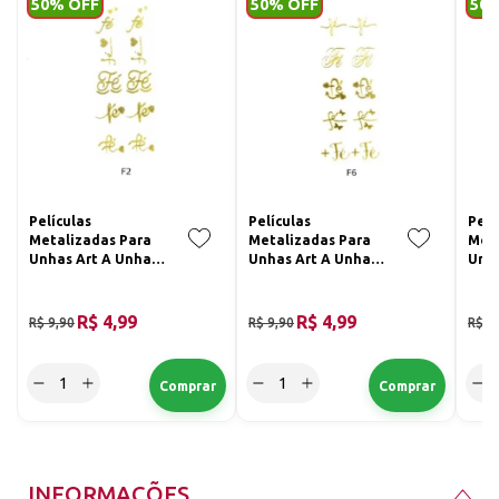
50% OFF
50% OFF
50
Películas
Películas
Pelí
Metalizadas Para
Metalizadas Para
Meta
Unhas Art A Unhas
Unhas Art A Unhas
Unha
Cor: F2
Cor: F6
Cor:
R$ 4,99
R$ 4,99
R$ 9,90
R$ 9,90
R$ 9
INFORMAÇÕES