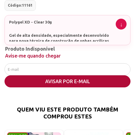
Código:
11161
Polygel XD - Clear 30g
Gel de alta densidade, especialmente desenvolvido
para nova técnica de construção de unhas acrílicas,
com isso permite uma construção com maiores
Produto Indisponível
opções de aplicação .
Avise-me quando chegar
Produto de fácil aplicação, que não escorre. Para
iniciantes, profissionais e intermediárias. Pode ser
aplicado com espátula ou pincel.
AVISAR POR E-MAIL
É um produto que cura sem problemas, e quando
seco, é bem resistente – um dos alongamentos mais
resistentes que existe. Uma unha de polygel
consegue ter uma esmaltação mais duradora, além
QUEM VIU ESTE PRODUTO TAMBÉM
de ter um design natural e muito atual.
COMPROU ESTES
CUIDADOS COM O PRODUTO