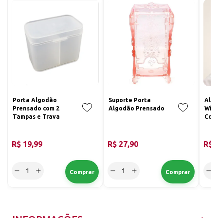
Porta Algodão
Suporte Porta
Alg
Prensado com 2
Algodão Prensado
Wipe
Tampas e Trava
Colo
Fiap
R$ 19,99
R$ 27,90
R$ 