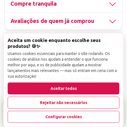
Compre tranquila
Avaliações de quem já comprou
Aceita um cookie enquanto escolhe seus
▤
CNPJ
13.851.519/0001-25
Uso não autorizado
produtos? 🍪✨
de imagens ou conteúdos deste site é proibido e
Usamos cookies essenciais para manter o site rodando. Os
viola a Lei de Direitos Autorais nº 9.610/98.
cookies de análise nos ajudam a entender o que funciona
Infrações serão denunciadas diretamente ao órgão competente.
melhor por aqui, e os de publicidade ajudam a mostrar
lançamentos mais relevantes — mas só entram em cena com a
sua autorização!
wake
Aceitar todos
Rejeitar não necessários
R$ 5,99
Configurar cookies
-
+
1
Favoritar
Adicionar ao carrinho