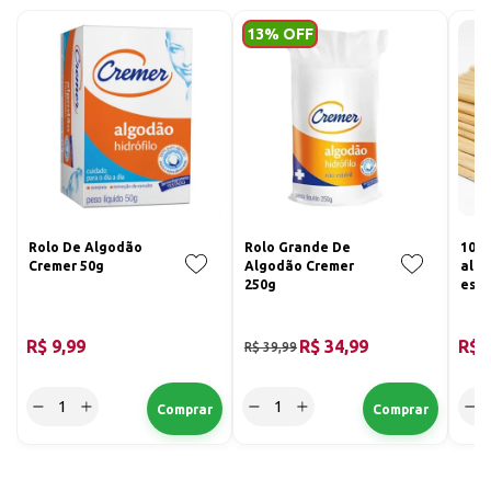
13% OFF
Rolo De Algodão
Rolo Grande De
100 
Cremer 50g
Algodão Cremer
algo
250g
esm
R$ 9,99
R$ 34,99
R$ 
R$ 39,99