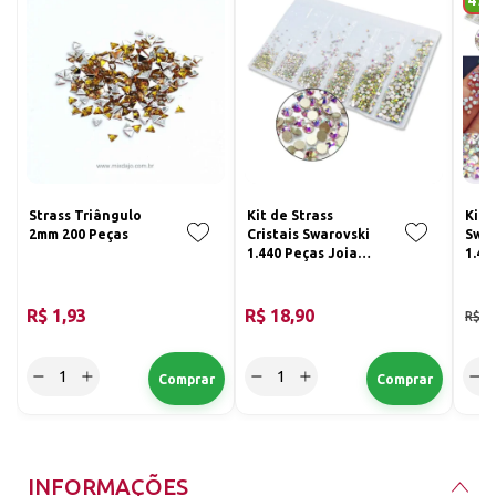
47
Strass Triângulo
Kit de Strass
Kit 
2mm 200 Peças
Cristais Swarovski
Swar
1.440 Peças Joia
1.44
para Unhas
R$ 1,93
R$ 18,90
R$ 1
INFORMAÇÕES