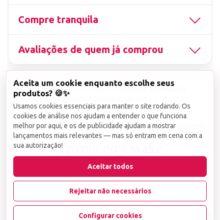
Compre tranquila
Avaliações de quem já comprou
Aceita um cookie enquanto escolhe seus
▤
CNPJ
13.851.519/0001-25
Uso não autorizado
produtos? 🍪✨
de imagens ou conteúdos deste site é proibido e
Usamos cookies essenciais para manter o site rodando. Os
viola a Lei de Direitos Autorais nº 9.610/98.
cookies de análise nos ajudam a entender o que funciona
Infrações serão denunciadas diretamente ao órgão competente.
melhor por aqui, e os de publicidade ajudam a mostrar
lançamentos mais relevantes — mas só entram em cena com a
sua autorização!
wake
Aceitar todos
Rejeitar não necessários
Configurar cookies